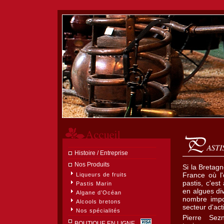
Histoire / Entreprise
Pastis Mari
Nos Produits
Si la Bretagn
France où l
Liqueurs de fruits
pastis, c'est
Pastis Marin
en algues di
Algane d’Océan
nombre impor
Alcools bretons
secteur d'acti
Nos spécialités
Pierre Seznec
BOUTIQUE EN LIGNE