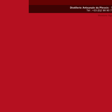
Distillerie Artisanale du Plessis
- 
Tél : +33 (0)2 98 90 7
Mentions lég