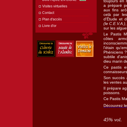
toujours en 
a préparé p
Visites virtuelles
aux fins ar
Contact
celà par les
d'Étude et d
Plan d'accès
(le C.E.V.A.)
,
Livre d'or
sur les algue
Le Pastis Ma
côtes armor
inconsciemm
l'étain qu'e
Phéniciens ?
subtile d'an
dieu marin d
Ce pastis e
connaisseurs
Son succès 
les ventes a
Il prépare a
poissons.
Ce Pastis Ma
Découvrez le 
45% vol.