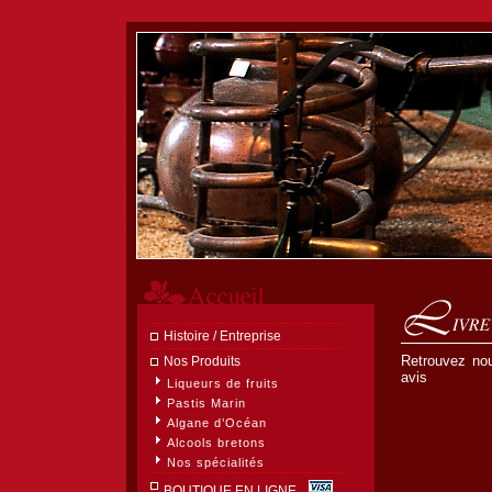
Histoire / Entreprise
Livre d’Or
Retrouvez nou
Nos Produits
avis
Liqueurs de fruits
Pastis Marin
Algane d’Océan
Alcools bretons
Nos spécialités
BOUTIQUE EN LIGNE