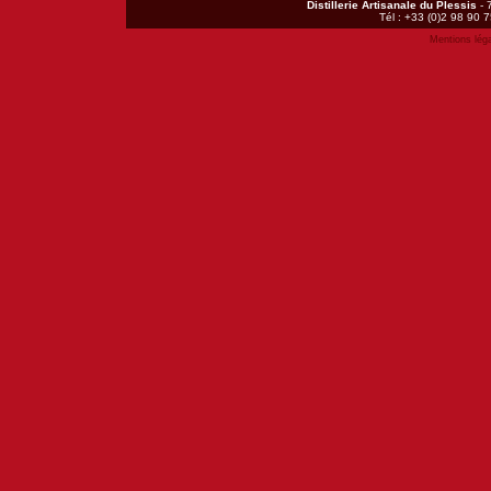
Distillerie Artisanale du Plessis
- 
Tél : +33 (0)2 98 90 7
Mentions lég