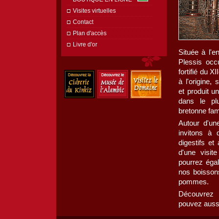
Visites virtuelles
Contact
Plan d'accès
Livre d'or
Située à l'e
Plessis occ
fortifié du XI
à l'origine,
et produit u
dans le pl
bretonne fami
Autour d'un
invitons à d
digestifs et
d'une visit
pourrez égal
nos boissons
pommes.
Découvrez 
pouvez aussi